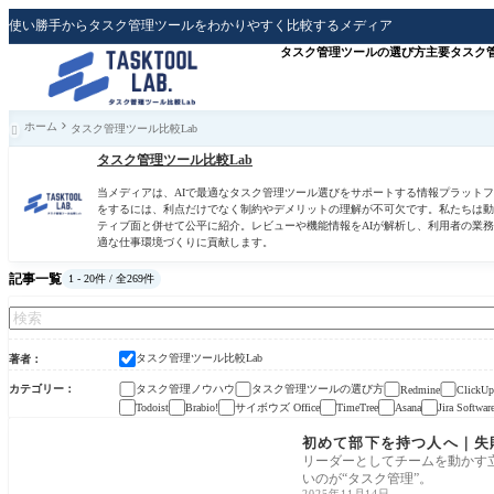
使い勝手からタスク管理ツールをわかりやすく比較するメディア
タスク管理ツールの選び方
主要タスク
ホーム
タスク管理ツール比較Lab

タスク管理ツール比較Lab
当メディアは、AIで最適なタスク管理ツール選びをサポートする情報プラット
をするには、利点だけでなく制約やデメリットの理解が不可欠です。私たちは動
ティブ面と併せて公平に紹介。レビューや機能情報をAIが解析し、利用者の業
適な仕事環境づくりに貢献します。
記事一覧
1 - 20件 / 全269件
タスク管理ツール比較Lab
著者
カテゴリー
タスク管理ノウハウ
タスク管理ツールの選び方
Redmine
ClickUp
サイボウズ Office
Todoist
Brabio!
TimeTree
Asana
Jira Softwar
タスク管理ノウハウ
初めて部下を持つ人へ｜失
リーダーとしてチームを動かす
いのが“タスク管理”。
2025年11月14日