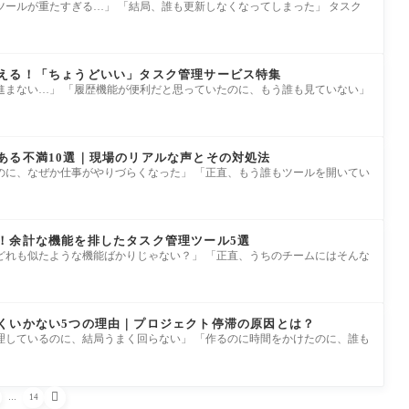
ツールが重たすぎる…」 「結局、誰も更新しなくなってしまった」 タスク
える！「ちょうどいい」タスク管理サービス特集
進まない…」 「履歴機能が便利だと思っていたのに、もう誰も見ていない」
ある不満10選｜現場のリアルな声とその対処法
のに、なぜか仕事がやりづらくなった」 「正直、もう誰もツールを開いてい
！余計な機能を排したタスク管理ツール5選
どれも似たような機能ばかりじゃない？」 「正直、うちのチームにはそんな
くいかない5つの理由｜プロジェクト停滞の原因とは？
理しているのに、結局うまく回らない」 「作るのに時間をかけたのに、誰も

…
14