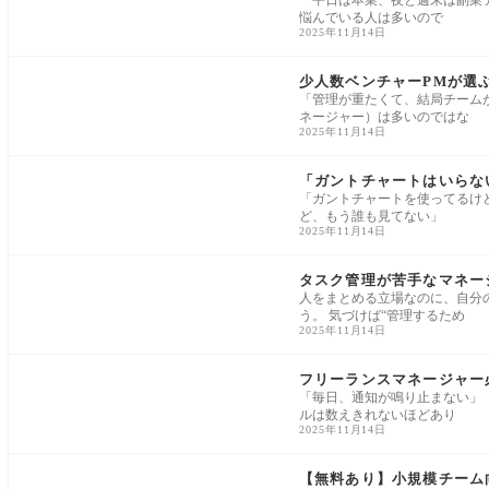
「平日は本業、夜と週末は副業
悩んでいる人は多いので
2025年11月14日
タスク管理ノウハウ
少人数ベンチャーPMが選
「管理が重たくて、結局チーム
ネージャー）は多いのではな
2025年11月14日
タスク管理ノウハウ
「ガントチャートはいらな
「ガントチャートを使ってるけ
ど、もう誰も見てない」
2025年11月14日
pitboard
タスク管理が苦手なマネージ
人をまとめる立場なのに、自分
う。 気づけば“管理するため
2025年11月14日
タスク管理ノウハウ
フリーランスマネージャー
「毎日、通知が鳴り止まない」
ルは数えきれないほどあり
2025年11月14日
タスク管理ノウハウ
【無料あり】小規模チーム