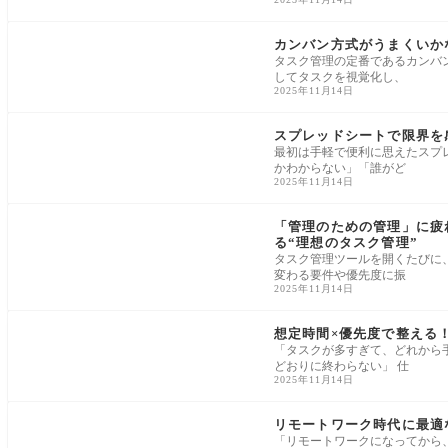
タスク管理ノウハウ
カンバン方式がうまくいか
タスク管理の定番であるカンバ
してタスクを視覚化し、
2025年11月14日
タスク管理ノウハウ
スプレッドシートで限界を
最初は手軽で便利に思えたスプ
かわからない」「誰がど
2025年11月14日
pitboard
「管理のための管理」に疲れ
る“理想のタスク管理”
タスク管理ツールを開くたびに
変わる要件や優先度に振
2025年11月14日
pitboard
想定時間×優先度で整える！
「タスクが多すぎて、どれから
どおりに終わらない」 仕
2025年11月14日
タスク管理ノウハウ
リモートワーク時代に最適
「リモートワークになってから