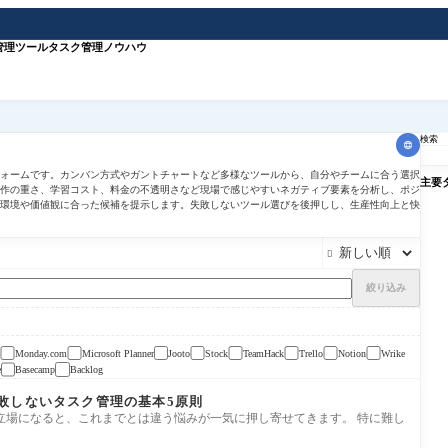
管理ツール
タスク管理ノウハウ
検索
フォームです。カンバン方式やガントチャートなど多様なツールから、自分やチームに合う選択
主要
作の重さ、学習コスト、料金の不透明さなど現場で感じやすいネガティブ要素を分析し、ポジ
務環境や価値観に合った候補を提示します。失敗しないツール選びを後押しし、生産性向上と快

絞り込み
Monday.com
Microsoft Planner
Jooto
Stock
TeamHack
Trello
Notion
Wrike
e
Basecamp
Backlog
敗しないタスク管理の基本5原則
立場になると、これまでとは違う悩みが一気に押し寄せてきます。 特に難し