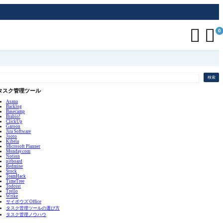


0
検索
タスク管理ツール
Asana
Backlog
Basecamp
Brabio!
ClickUp
Garoon
Jira Software
Jooto
Kibela
Microsoft Planner
Monday.com
Notion
pitboard
Redmine
Stock
TeamHack
TimeTree
Todoist
Trello
Wrike
サイボウズ Office
タスク管理ツールの選び方
タスク管理ノウハウ