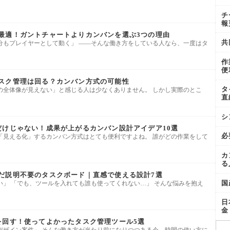
チ
報
最適！ガントチャートよりカンバンを選ぶ3つの理由
共
分もプレイヤーとして動く」 ――そんな働き方をしている人なら、一度はタ
作
便
スク管理は回る？カンバン方式の可能性
タ
の全体像が見えない」と感じる人は少なくありません。 しかし実際のとこ
直
シ
ne」だけじゃない！成果が上がるカンバン設計アイデア10選
必
「見える化」するカンバン方式はとても便利ですよね。 誰がどの作業をして
カ
る
だ説明不要のタスクボード｜直感で使える設計7選
国
い」 「でも、ツールを入れても誰も使ってくれない…」 そんな悩みを抱え
日
金
を回す！使ってよかったタスク管理ツール5選