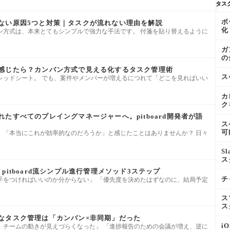
タス
ボ
ない原因5つと対策｜タスクが流れない理由を解説
化
ン方式は、本来とてもシンプルで強力な手法です。 付箋を貼り替えるように
ガ
の
感じたら？カンバン方式で見える化するタスク管理術
ス
レッドシート。 でも、案件やメンバーが増えるにつれて「どこを見ればいい
カ
ク
たすべてのプレイングマネージャーへ。pitboard開発者が語
ス
可
、「本当にこれが効率的なのだろうか」と感じたことはありませんか？ 日々
S
ス
pitboard流シンプル進行管理メソッド3ステップ
チ
手をつければいいのか分からない」 「優先度を決めたはずなのに、結局予定
ス
ス
なタスク管理は「カンバン×非同期」だった
i
、チームの動きが見えづらくなった」 「進捗報告のための会議が増え、逆に