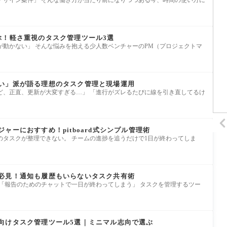
デザイン案件」 そんな働き方が当たり前になりつつある今、時間の使い方に
ぶ！軽さ重視のタスク管理ツール3選
が動かない」 そんな悩みを抱える少人数ベンチャーのPM（プロジェクトマ
い」派が語る理想のタスク管理と現場運用
ど、正直、更新が大変すぎる…」 「進行がズレるたびに線を引き直してるけ
ャーにおすすめ！pitboard式シンプル管理術
のタスクが整理できない。 チームの進捗を追うだけで1日が終わってしま
必見！通知も履歴もいらないタスク共有術
 「報告のためのチャットで一日が終わってしまう」 タスクを管理するツー
向けタスク管理ツール5選｜ミニマル志向で選ぶ