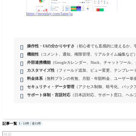
https://monday.com/lang/ja
操作性・UIの分かりやすさ
（初心者でも直感的に使えるか、
機能性
（コメント、通知、権限管理、リアルタイム編集など
外部連携機能
（Googleカレンダー、Slack、チャットツー
カスタマイズ性
（フィールド追加、ビュー変更、テンプレー
料金体系
（無料プランの有無、月額・年額料金、ユーザー単
セキュリティ・データ管理
（アクセス制御、暗号化、バック
サポート体制・言語対応
（日本語対応、サポート窓口、ヘル
記事一覧
1 - 11件 / 全11件