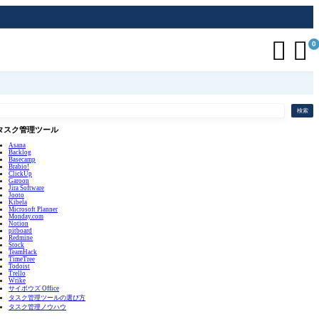


0
検索
タスク管理ツール
Asana
Backlog
Basecamp
Brabio!
ClickUp
Garoon
Jira Software
Jooto
Kibela
Microsoft Planner
Monday.com
Notion
pitboard
Redmine
Stock
TeamHack
TimeTree
Todoist
Trello
Wrike
サイボウズ Office
タスク管理ツールの選び方
タスク管理ノウハウ