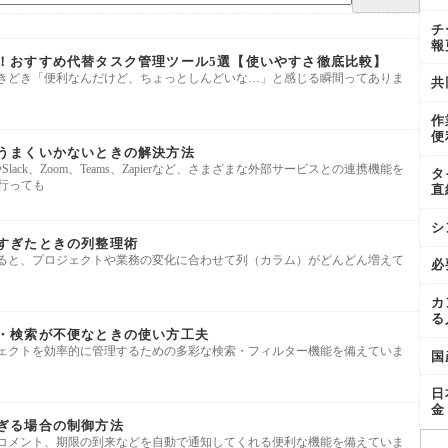
チ
報
り換え！おすすめ代替タスク管理ツール5選【使いやすさ徹底比較】
ると、ときどき「便利なんだけど、ちょっとしんどいな…」と感じる瞬間ってありま
共
作
便
携がうまくいかないときの解決方法
kspaceやSlack、Zoom、Teams、Zapierなど、さまざまな外部サービスとの連携機能を
タ
行っても
直
シ
増えすぎたときの列整理術
用していると、プロジェクトや業務の変化に合わせて列（カラム）がどんどん増えて
必
カ
る
ター・検索が不便なときの使い方工夫
やプロジェクトを効率的に管理するための多彩な検索・フィルター機能を備えていま
国
日
金
多すぎる場合の制御方法
の変更やコメント、期限の到来などを自動で通知してくれる便利な機能を備えていま