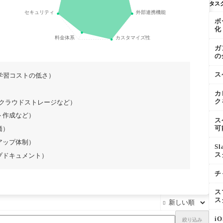
タス
セキュリティ
外部連携機能
ボ
化
料金体系
カスタマイズ性
ガ
の
ス
学習コストの低さ）
）
カ
ク
ル、クラウドストレージなど）
ト作成など）
ス
可
価）
アップ体制）
S
ス
プドキュメント）
チ
ス
ス

i
絞り込み