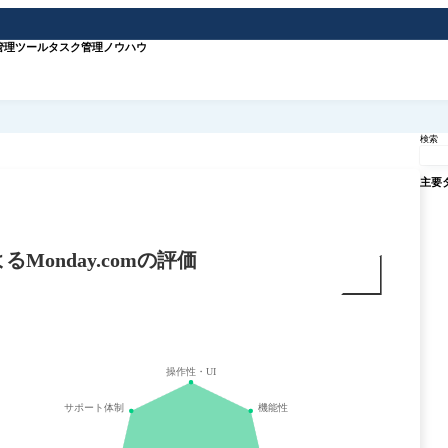
管理ツール
タスク管理ノウハウ
検索
主要
Monday.comの評価
操作性・UI
サポート体制
機能性